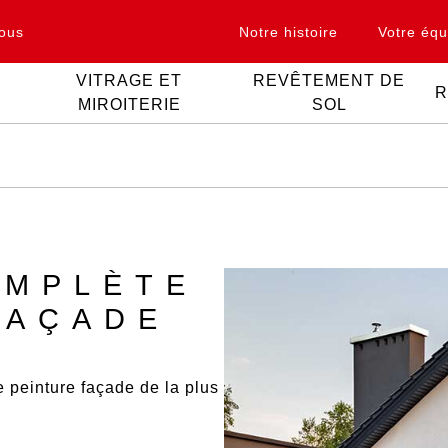
ous
Notre histoire
Votre équ
VITRAGE ET
REVÊTEMENT DE
R
MIROITERIE
SOL
OMPLÈTE
FAÇADE
 peinture façade
de la plus