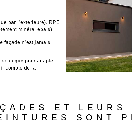
que par l’extérieure), RPE
êtement minéral épais)
de façade n’est jamais
 technique pour
adapter
nir compte de la
ÇADES ET LEURS
EINTURES SONT 