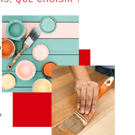
t
e
,